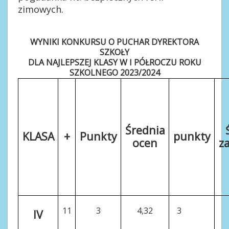
zimowych.
WYNIKI KONKURSU O PUCHAR DYREKTORA
SZKOŁY
DLA NAJLEPSZEJ KLASY W I PÓŁROCZU ROKU
SZKOLNEGO 2023/2024
Średnia
KLASA
+
Punkty
punkty
ocen
z
11
3
4,32
3
IV