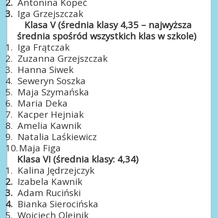
2.
Antonina Kopeć
3.
Iga Grzejszczak
Klasa V (średnia klasy 4,35 – najwyższa
średnia spośród wszystkich klas w szkole)
1.
Iga Frątczak
2.
Zuzanna Grzejszczak
3.
Hanna Siwek
4.
Seweryn Soszka
5.
Maja Szymańska
6.
Maria Deka
7.
Kacper Hejniak
8.
Amelia Kawnik
9.
Natalia Laśkiewicz
10.
Maja Figa
Klasa VI (średnia klasy: 4,34)
1.
Kalina Jędrzejczyk
2.
Izabela Kawnik
3.
Adam Ruciński
4.
Bianka Sierocińska
5.
Wojciech Olejnik