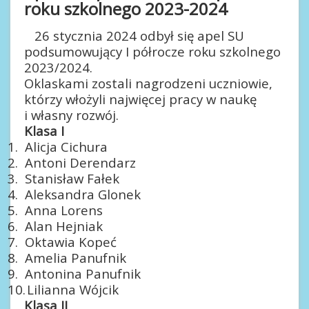
roku szkolnego 2023-2024
26 stycznia 2024 odbył się apel SU
podsumowujący I półrocze roku szkolnego
2023/2024.
Oklaskami zostali nagrodzeni uczniowie,
którzy włożyli najwięcej pracy w naukę
i własny rozwój.
Klasa I
1.
Alicja Cichura
2.
Antoni Derendarz
3.
Stanisław Fałek
4.
Aleksandra Glonek
5.
Anna Lorens
6.
Alan Hejniak
7.
Oktawia Kopeć
8.
Amelia Panufnik
9.
Antonina Panufnik
10.
Lilianna Wójcik
Klasa II