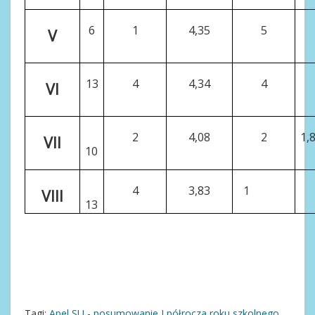
6
1
4,35
5
V
13
4
4,34
4
VI
2
4,08
2
1,
VII
10
4
3,83
1
VIII
13
Tagi:
Apel SU - posumowanie I półrocza roku szkolnego