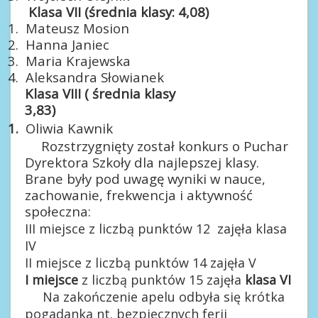
Klasa VII (średnia klasy: 4,08)
1.
Mateusz Mosion
2.
Hanna Janiec
3.
Maria Krajewska
4.
Aleksandra Słowianek
Klasa VIII ( średnia klasy
3,83)
1.
Oliwia Kawnik
Rozstrzygnięty został konkurs o Puchar
Dyrektora Szkoły dla najlepszej klasy.
Brane były pod uwagę wyniki w nauce,
zachowanie, frekwencja i aktywność
społeczna:
III miejsce z liczbą punktów 12 zajęła klasa
IV
II miejsce z liczbą punktów 14 zajęła V
I miejsce
z liczbą punktów 15 zajęła
klasa VI
Na zakończenie apelu odbyła się krótka
pogadanka nt. bezpiecznych ferii