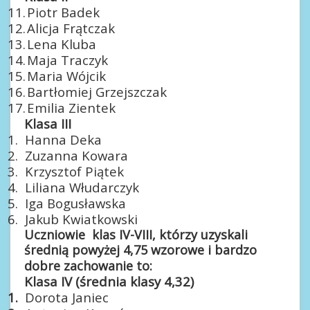
11.
Piotr Badek
12.
Alicja Frątczak
13.
Lena Kluba
14.
Maja Traczyk
15.
Maria Wójcik
16.
Bartłomiej Grzejszczak
17.
Emilia Zientek
Klasa III
1.
Hanna Deka
2.
Zuzanna Kowara
3.
Krzysztof Piątek
4.
Liliana Włudarczyk
5.
Iga Bogusławska
6.
Jakub Kwiatkowski
Uczniowie klas IV-VIII, którzy uzyskali
średnią powyżej 4,75 wzorowe i bardzo
dobre zachowanie to:
Klasa IV (średnia klasy 4,32)
1.
Dorota Janiec