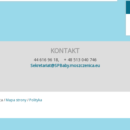
KONTAKT
44 616 96 18, + 48 513 040 746
Sekretariat@SPBaby.moszczenica.eu
ca /
Mapa strony
/
Polityka