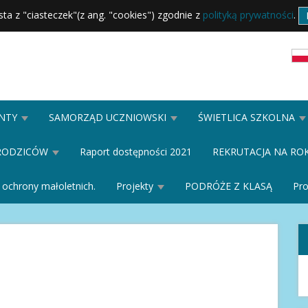
sta z "ciasteczek"(z ang. "cookies") zgodnie z
polityką prywatności
.
NTY
SAMORZĄD UCZNIOWSKI
ŚWIETLICA SZKOLNA
RODZICÓW
Raport dostępności 2021
REKRUTACJA NA ROK
 ochrony małoletnich.
Projekty
PODRÓŻE Z KLASĄ
Pr