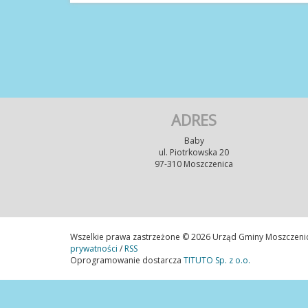
ADRES
Baby
ul. Piotrkowska 20
97-310 Moszczenica
Wszelkie prawa zastrzeżone © 2026 Urząd Gminy Moszczeni
prywatności
/
RSS
Oprogramowanie dostarcza
TITUTO Sp. z o.o.