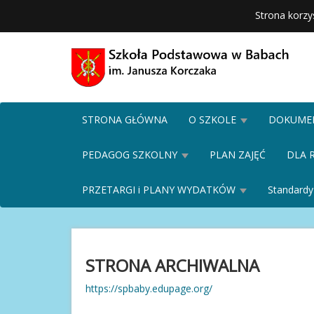
Strona korzy
STRONA GŁÓWNA
O SZKOLE
DOKUME
PEDAGOG SZKOLNY
PLAN ZAJĘĆ
DLA 
PRZETARGI i PLANY WYDATKÓW
Standardy
STRONA ARCHIWALNA
https://spbaby.edupage.org/